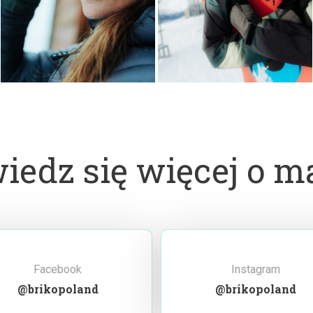
iedz się więcej o m
Facebook
Instagram
@brikopoland
@brikopoland