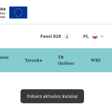
PL
Panel B2B
nian
TB
Tatonka
WBS
Outdoor
Pobierz aktualny katalog