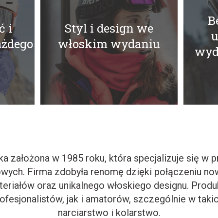
B
 i
Styl i design we
u
ażdego
włoskim wydaniu
wyd
a założona w 1985 roku, która specjalizuje się w p
wych. Firma zdobyła renomę dzięki połączeniu no
teriałów oraz unikalnego włoskiego designu. Produ
fesjonalistów, jak i amatorów, szczególnie w takic
narciarstwo i kolarstwo.