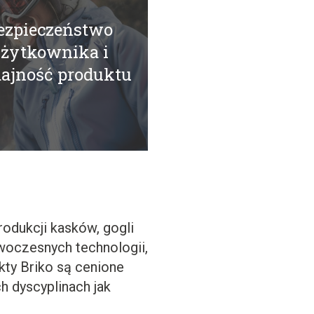
ezpieczeństwo
żytkownika i
ajność produktu
rodukcji kasków, gogli
woczesnych technologii,
kty Briko są cenione
h dyscyplinach jak