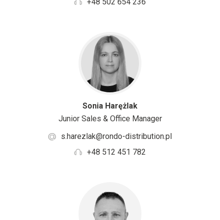
+48 502 654 236
Sonia Harężlak
Junior Sales & Office Manager
s.harezlak@rondo-distribution.pl
+48 512 451 782