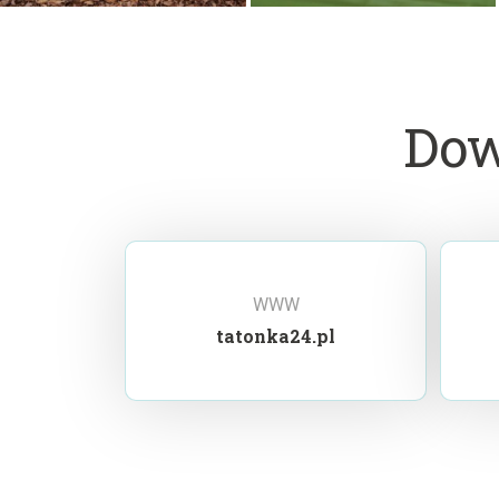
Dow
WWW
tatonka24.pl