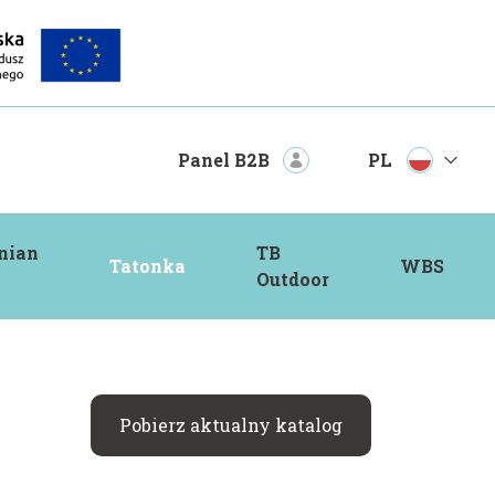
PL
Panel B2B
nian
TB
Tatonka
WBS
Outdoor
Pobierz aktualny katalog